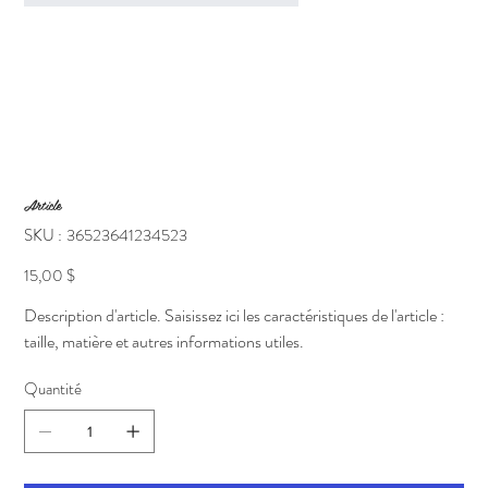
Article
SKU
SKU :
36523641234523
36523641234523
Prix
15,00 $
Description d'article. Saisissez ici les caractéristiques de l'article :
taille, matière et autres informations utiles.
Quantité