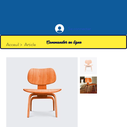
Se connecter
Commander en ligne
Acceuil
>
Article