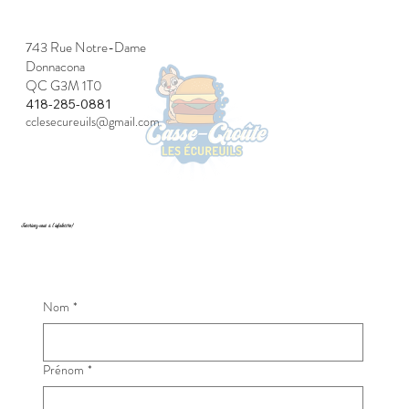
743 Rue Notre-Dame
Donnacona
QC G3M 1T0
418-285-0881
cclesecureuils@gmail.com
Inscrivez-vous à l’infolettre!
Nom
*
Prénom
*