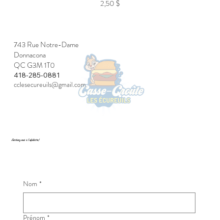
2,50 $
743 Rue Notre-Dame
Donnacona
QC G3M 1T0
418-285-0881
cclesecureuils@gmail.com
Inscrivez-vous à l’infolettre!
Nom
*
Prénom
*