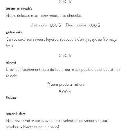
5,50 $
Mousse au chocolate
Notre délicate mais riche mousse au chocolat.
Une boule
Deux boules
4,00 $
7,00 $
Carrot cake
Carrot cake aux saveurs légères, recouvert d'un glaçage au fromage
frais
5,50 $
Brownie
Brownie fraîchement sorti du four, fourré aux pépites de chocolat noir
et noix
Sans produits laitiers
5,00 $
Boissons
Smoothie detox
Nourrissez votre corps avec notre sélection de smoothies aux
nombreux bienfaits pour la santé.