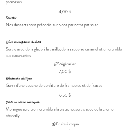
parmesan
4,00 $
Desserts
Nos desserts sont préparés sur place par notre patissier
Glace et confiserie de dates
Servie avec de la glace à la vanille, de la sauce au caramel et un crumble
aux cacahuètes
Végétarien
7,00 $
Cheesecake classique
Garni d'une couche de confiture de framboise et de fraises
6,50 $
Tarte au citron meringuée
Meringue au citron, crumble à la pistache, servis avec de la crème
chantilly
Fruits à coque