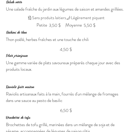
Salade verte
Une salade fraîche du jardin aux légumes de saison et amandes grillées.
Sans produits laitiers
Légèrement piquant
Petite
Moyenne
3,50 $
5,50 $
Sashimi de thon
Thon poêlé, herbes fraîches et une touche de chili
4,50 $
Plats principaux
Une gamme variée de plats savoureux préparés chaque jour avec des
produits locaux.
Raviolis faits maison
Raviolis artisanaux faits à la main, fourrés d'un mélange de fromages
dans une sauce au pesto de basilic
6,50 $
Brochettes de tofu
Brochettes de tofu grillé, marinées dans un mélange de soja et de
sésame, accompagnées de légumes de saison rôtis