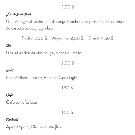
3,00 $
Jus de fruit frais
Un mélange rafraîchissant d'orange fraîchement pressée, de pastèque,
de carotte et de gingembre
Petite
Moyenne
Grand
2,00 $
3,00 $
4,50 $
Vin
Une sélection de vins rouge, blancs ou rosés
2,00 $
Sodas
Eau pétillante, Sprite, Pepsi et Coca Light
1,50 $
Café
Café torréfié local
1,50 $
Cocktails
Aperol Spritz, Gin Tonic, Mojito