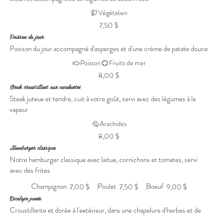
Végétalien
7,50 $
Poisson du jour
Poisson du jour accompagné d'asperges et d'une crème de patate douce
Poisson
Fruits de mer
8,00 $
Steak croustillant aux cacahuètes
Steak juteux et tendre, cuit à votre goût, servi avec des légumes à la
vapeur
Arachides
8,00 $
Hamburger classique
Notre hamburger classique avec laitue, cornichons et tomates, servi
avec des frites
Champignon
Poulet
Boeuf
7,00 $
7,50 $
9,00 $
Escalope panée
Croustillante et dorée à l'extérieur, dans une chapelure d'herbes et de